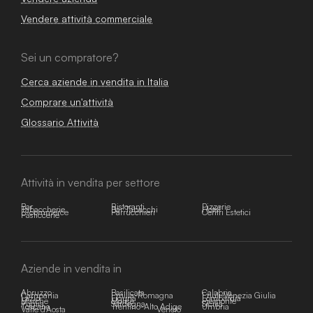
Vendere attività commerciale
Sei un compratore?
Cerca aziende in vendita in Italia
Comprare un'attività
Glossario Attività
Attività in vendita per settore
Bar
Ristoranti
Pizzerie
Tabaccherie
Bar Tabacchi
Hotel
E-commerce
Parrucchieri
Centri Estetici
Pasticcerie
Aziende in vendita in
Abruzzo
Basilicata
Calabria
Campania
Emilia-Romagna
Friuli-Venezia Giulia
Lazio
Liguria
Lombardia
Marche
Molise
Piemonte
Puglia
Sardegna
Sicilia
Toscana
Trentino-Alto Adige
Umbria
Valle d'Aosta
Veneto