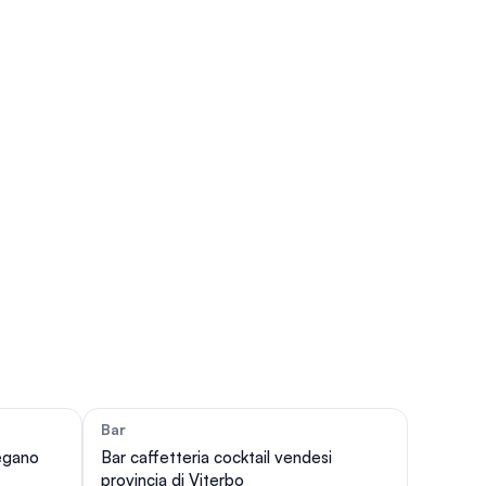
Bar
65
66
vegano
Bar caffetteria cocktail vendesi
provincia di Viterbo