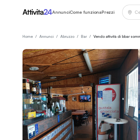
Annunci
Come funziona
Prezzi
Home
/
Annunci
/
Abruzzo
/
Bar
/
Vendo attività di bbar som