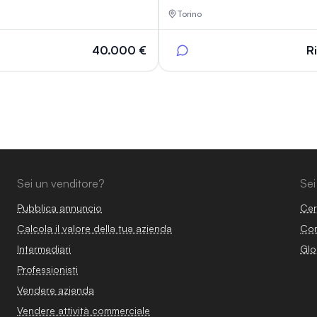
Torino
40.000 €
R
Sei un venditore?
Sei
Pubblica annuncio
Cer
Calcola il valore della tua azienda
Com
Intermediari
Glo
Professionisti
Vendere azienda
Vendere attività commerciale