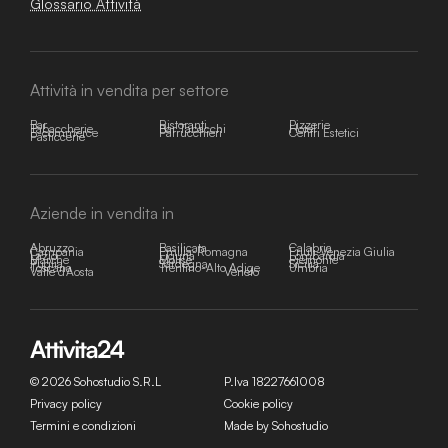
Glossario Attività
Attività in vendita per settore
Bar
Ristoranti
Pizzerie
Tabaccherie
Bar Tabacchi
Hotel
E-commerce
Parrucchieri
Centri Estetici
Pasticcerie
Aziende in vendita in
Abruzzo
Basilicata
Calabria
Campania
Emilia-Romagna
Friuli-Venezia Giulia
Lazio
Liguria
Lombardia
Marche
Molise
Piemonte
Puglia
Sardegna
Sicilia
Toscana
Trentino-Alto Adige
Umbria
Valle d'Aosta
Veneto
© 2026 Sohostudio S.R.L
P.Iva 18227661008
Privacy policy
Cookie policy
Termini e condizioni
Made by Sohostudio