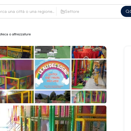
Settore
teca o attrezzature