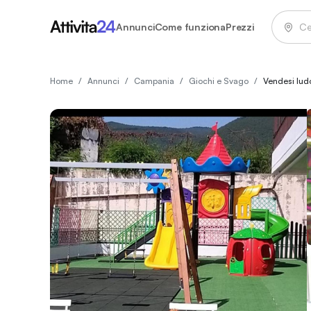
Annunci
Come funziona
Prezzi
Home
/
Annunci
/
Campania
/
Giochi e Svago
/
Vendesi ludo