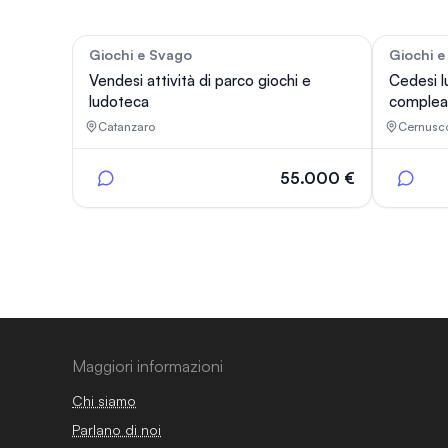
Giochi e Svago
Giochi e
129
Vendesi attività di parco giochi e
Cedesi l
ludoteca
complea
Catanzaro
Cernusco
55.000 €
Maggiori informazioni
Chi siamo
Parlano di noi