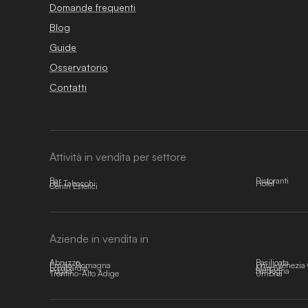
Domande frequenti
Blog
Guide
Osservatorio
Contatti
Attività in vendita per settore
Bar
Ristoranti
Bar Tabacchi
Hotel
Centri Estetici
Aziende in vendita in
Abruzzo
Basilicata
Emilia-Romagna
Friuli-Venezia 
Lombardia
Marche
Puglia
Sardegna
Trentino-Alto Adige
Umbria