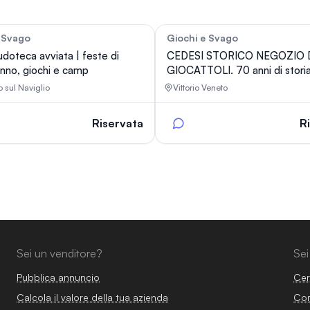
 Svago
Giochi e Svago
363
udoteca avviata | feste di
CEDESI STORICO NEGOZIO 
nno, giochi e camp
GIOCATTOLI. 70 anni di storia
 sul Naviglio
Vittorio Veneto
Riservata
R
Sei un venditore?
Sei
Pubblica annuncio
Cer
Calcola il valore della tua azienda
Com