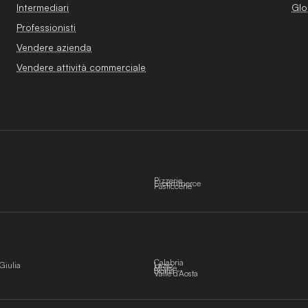
Intermediari
Glo
Professionisti
Vendere azienda
Vendere attività commerciale
Pizzerie
E-commerce
Pasticcerie
Calabria
Giulia
Lazio
Molise
Sicilia
Valle d'Aosta