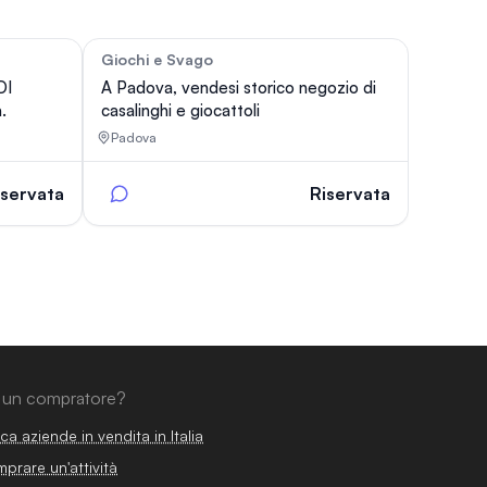
Giochi e Svago
81
83
DI
A Padova, vendesi storico negozio di
.
casalinghi e giocattoli
Padova
iservata
Riservata
 un compratore?
ca aziende in vendita in Italia
prare un'attività