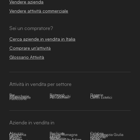
Vendere azienda
Vendere attività commerciale
Sei un compratore?
Cerca aziende in vendita in Italia
Comprare un'attività
Glossario Attività
Attività in vendita per settore
Bar
Ristoranti
Pizzerie
Tabaccherie
Bar Tabacchi
Hotel
E-commerce
Parrucchieri
Centri Estetici
Pasticcerie
Aziende in vendita in
Abruzzo
Basilicata
Calabria
Campania
Emilia-Romagna
Friuli-Venezia Giulia
Lazio
Liguria
Lombardia
Marche
Molise
Piemonte
Puglia
Sardegna
Sicilia
Toscana
Trentino-Alto Adige
Umbria