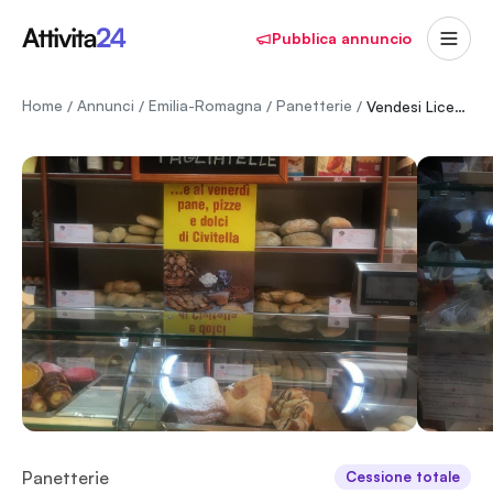
Pubblica annuncio
Home
Annunci
Emilia-Romagna
Panetterie
/
/
/
/
Vendesi Licenza Panetteria – Pasticceria – Salumeria a Ravenna
Panetterie
Cessione totale