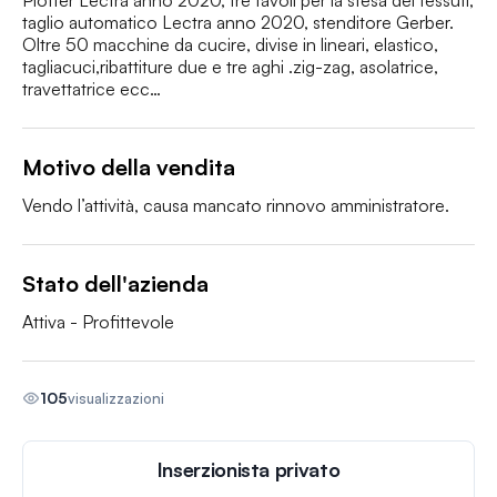
Plotter Lectra anno 2020, tre tavoli per la stesa dei tessuti, 
taglio automatico Lectra anno 2020, stenditore Gerber.

Oltre 50 macchine da cucire, divise in lineari, elastico, 
tagliacuci,ribattiture due e tre aghi .zig-zag, asolatrice, 
travettatrice ecc…
Motivo della vendita
Vendo l’attività, causa mancato rinnovo amministratore.
Stato dell'azienda
Attiva - Profittevole
105
visualizzazioni
Inserzionista privato