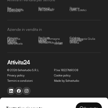
Bar
Ristoranti
Pizzerie
Tabaccherie
Bar Tabacchi
Hotel
E-commerce
Parrucchieri
Centri Estetici
Pasticcerie
Aziende in vendita in
Abruzzo
Basilicata
Calabria
Campania
Emilia-Romagna
Friuli-Venezia Giulia
Lazio
Liguria
Lombardia
Marche
Molise
Piemonte
Puglia
Sardegna
Sicilia
Toscana
Trentino-Alto Adige
Umbria
Valle d'Aosta
Veneto
© 2026 Sohostudio S.R.L
P.Iva 18227661008
Privacy policy
Cookie policy
Termini e condizioni
Made by Sohostudio