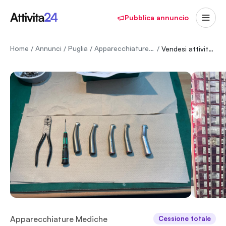
Pubblica annuncio
Home
Annunci
Puglia
Apparecchiature Mediche
/
/
/
/
Vendesi attività di riparazion e e vendita settore dentale.
Apparecchiature Mediche
Cessione totale