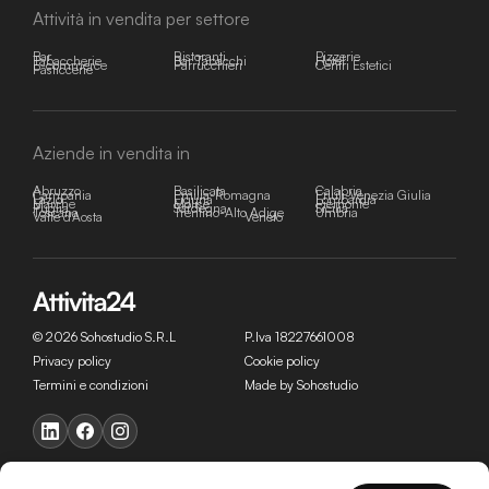
Attività in vendita per settore
Bar
Ristoranti
Pizzerie
Tabaccherie
Bar Tabacchi
Hotel
E-commerce
Parrucchieri
Centri Estetici
Pasticcerie
Aziende in vendita in
Abruzzo
Basilicata
Calabria
Campania
Emilia-Romagna
Friuli-Venezia Giulia
Lazio
Liguria
Lombardia
Marche
Molise
Piemonte
Puglia
Sardegna
Sicilia
Toscana
Trentino-Alto Adige
Umbria
Valle d'Aosta
Veneto
© 2026 Sohostudio S.R.L
P.Iva 18227661008
Privacy policy
Cookie policy
Termini e condizioni
Made by Sohostudio