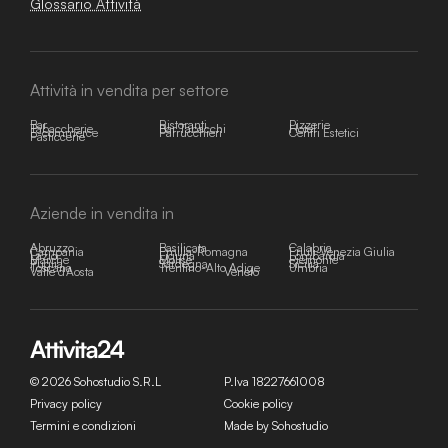
Glossario Attività
Attività in vendita per settore
Bar
Ristoranti
Pizzerie
Tabaccherie
Bar Tabacchi
Hotel
E-commerce
Parrucchieri
Centri Estetici
Pasticcerie
Aziende in vendita in
Abruzzo
Basilicata
Calabria
Campania
Emilia-Romagna
Friuli-Venezia Giulia
Lazio
Liguria
Lombardia
Marche
Molise
Piemonte
Puglia
Sardegna
Sicilia
Toscana
Trentino-Alto Adige
Umbria
Valle d'Aosta
Veneto
© 2026 Sohostudio S.R.L
P.Iva 18227661008
Privacy policy
Cookie policy
Termini e condizioni
Made by Sohostudio