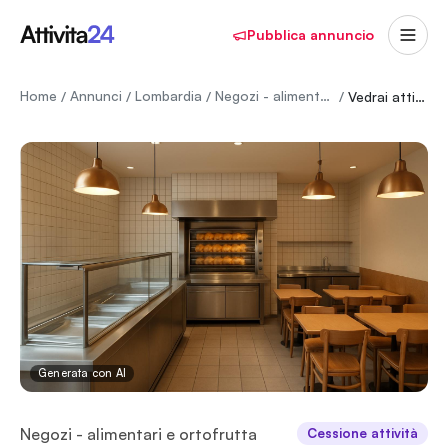
Pubblica annuncio
Home
Annunci
Lombardia
Negozi - alimentari e ortofrutta
/
/
/
/
Vedrai attività di Rosticceria da asporto con 20 posti a sedere.
Generata con AI
Negozi - alimentari e ortofrutta
Cessione attività