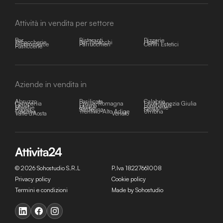
Attività in vendita per settore
Bar
Ristoranti
Pizzerie
Tabaccherie
Bar Tabacchi
Hotel
E-commerce
Parrucchieri
Centri Estetici
Pasticcerie
Aziende in vendita in
Abruzzo
Basilicata
Calabria
Campania
Emilia-Romagna
Friuli-Venezia Giulia
Lazio
Liguria
Lombardia
Marche
Molise
Piemonte
Puglia
Sardegna
Sicilia
Toscana
Trentino-Alto Adige
Umbria
Valle d'Aosta
Veneto
© 2026 Sohostudio S.R.L
P.Iva 18227661008
Privacy policy
Cookie policy
Termini e condizioni
Made by Sohostudio