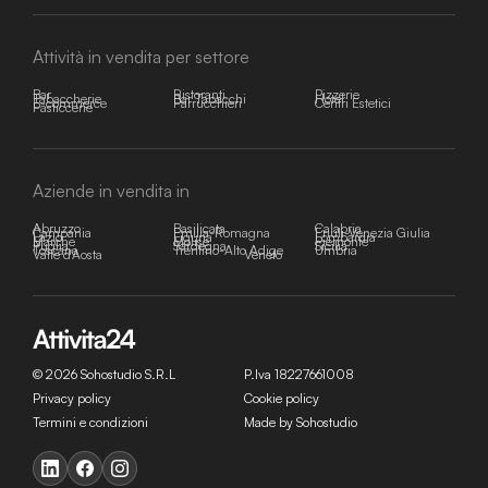
Attività in vendita per settore
Bar
Ristoranti
Pizzerie
Tabaccherie
Bar Tabacchi
Hotel
E-commerce
Parrucchieri
Centri Estetici
Pasticcerie
Aziende in vendita in
Abruzzo
Basilicata
Calabria
Campania
Emilia-Romagna
Friuli-Venezia Giulia
Lazio
Liguria
Lombardia
Marche
Molise
Piemonte
Puglia
Sardegna
Sicilia
Toscana
Trentino-Alto Adige
Umbria
Valle d'Aosta
Veneto
© 2026 Sohostudio S.R.L
P.Iva 18227661008
Privacy policy
Cookie policy
Termini e condizioni
Made by Sohostudio