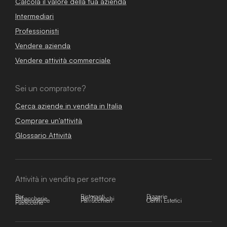
Calcola il valore della tua azienda
Intermediari
Professionisti
Vendere azienda
Vendere attività commerciale
Sei un compratore?
Cerca aziende in vendita in Italia
Comprare un'attività
Glossario Attività
Attività in vendita per settore
Bar
Ristoranti
Pizzerie
Tabaccherie
Bar Tabacchi
Hotel
E-commerce
Parrucchieri
Centri Estetici
Pasticcerie