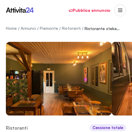
Pubblica annuncio
Home
Annunci
Piemonte
Ristoranti
/
/
/
/
Ristorante stekaus
Ristoranti
Cessione totale