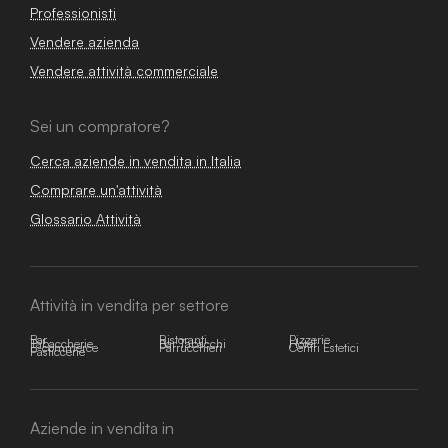
Professionisti
Vendere azienda
Vendere attività commerciale
Sei un compratore?
Cerca aziende in vendita in Italia
Comprare un'attività
Glossario Attività
Attività in vendita per settore
Bar
Ristoranti
Pizzerie
Tabaccherie
Bar Tabacchi
Hotel
E-commerce
Parrucchieri
Centri Estetici
Pasticcerie
Aziende in vendita in