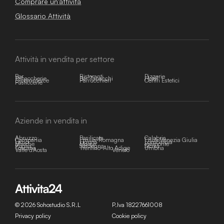
Comprare un'attività
Glossario Attività
Attività in vendita per settore
Bar
Ristoranti
Pizzerie
Tabaccherie
Bar Tabacchi
Hotel
E-commerce
Parrucchieri
Centri Estetici
Pasticcerie
Aziende in vendita in
Abruzzo
Basilicata
Calabria
Campania
Emilia-Romagna
Friuli-Venezia Giulia
Lazio
Liguria
Lombardia
Marche
Molise
Piemonte
Puglia
Sardegna
Sicilia
Toscana
Trentino-Alto Adige
Umbria
Valle d'Aosta
Veneto
© 2026 Sohostudio S.R.L
P.Iva 18227661008
Privacy policy
Cookie policy