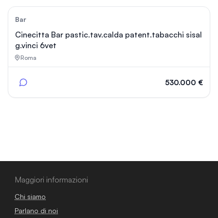
92
Bar
Cinecitta Bar pastic.tav.calda patent.tabacchi sisal
g.vinci 6vet
Roma
530.000 €
Maggiori informazioni
Chi siamo
Parlano di noi