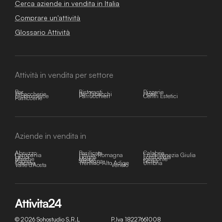
Cerca aziende in vendita in Italia
Comprare un'attività
Glossario Attività
Attività in vendita per settore
Bar
Ristoranti
Pizzerie
Tabaccherie
Bar Tabacchi
Hotel
E-commerce
Parrucchieri
Centri Estetici
Pasticcerie
Aziende in vendita in
Abruzzo
Basilicata
Calabria
Campania
Emilia-Romagna
Friuli-Venezia Giulia
Lazio
Liguria
Lombardia
Marche
Molise
Piemonte
Puglia
Sardegna
Sicilia
Toscana
Trentino-Alto Adige
Umbria
Valle d'Aosta
Veneto
© 2026 Sohostudio S.R.L
P.Iva 18227661008