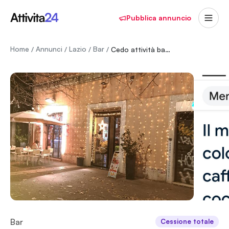
Pubblica annuncio
Home
Annunci
Lazio
Bar
/
/
/
/
Cedo attività bar bistrot ottimi incassi in posizione turistica .
Bar
Cessione totale