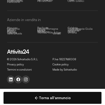
E-commerce
Parrucchieri
Centri Estetici
Pasticcerie
Aziende in vendita in
Abruzzo
Basilicata
Calabria
Campania
Emilia-Romagna
Friuli-Venezia Giulia
Lazio
Liguria
Lombardia
Marche
Molise
Piemonte
Puglia
Sardegna
Sicilia
Toscana
Trentino-Alto Adige
Umbria
Valle d'Aosta
Veneto
© 2026 Sohostudio S.R.L
P.Iva 18227661008
Privacy policy
Cookie policy
Termini e condizioni
Made by Sohostudio
Torna all'annuncio