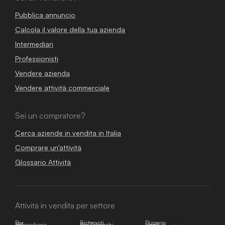
Pubblica annuncio
Calcola il valore della tua azienda
Intermediari
Professionisti
Vendere azienda
Vendere attività commerciale
Sei un compratore?
Cerca aziende in vendita in Italia
Comprare un'attività
Glossario Attività
Attività in vendita per settore
Bar
Ristoranti
Pizzerie
Tabaccherie
Bar Tabacchi
Hotel