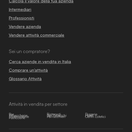
Calcola il valore della tua azienda
Intermediari
Professionisti
Vendere azienda
Vendere attività commerciale
Sei un compratore?
Cerca aziende in vendita in Italia
Comprare un'attività
Glossario Attività
Attività in vendita per settore
Bar
Ristoranti
Pizzerie
Tabaccherie
Bar Tabacchi
Hotel
E-commerce
Parrucchieri
Centri Estetici
Pasticcerie