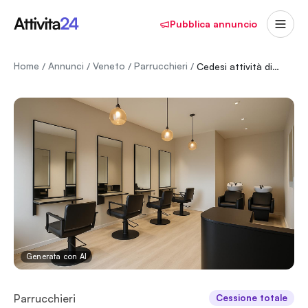
Pubblica annuncio
Home
Annunci
Veneto
Parrucchieri
/
/
/
/
Cedesi attività di parrucchiera
Generata con AI
Parrucchieri
Cessione totale