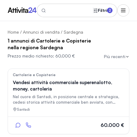
Filtri
2
Home
/
Annunci di vendita
/ Sardegna
1 annunci di Cartolerie e Copisterie
nella regione Sardegna
Prezzo medio richiesto:
60.000 €
Più recenti
49
Cartolerie e Copisterie
Vendesi attività commerciale superenalotto,
money, cartoleria
Nel cuore di Santadi, in posizione centrale e strategica,
cedesi storica attività commerciale ben avviata, con
clientela fidelizzata e servizi attivi. L’attività rappresenta
Santadi
un punto di riferimento per il paese e comprende
cartoleria, articoli regalo e party, merceria, servizi di
pagamento, Superenalotto, ricariche, money transfer e
60.000 €
molto altro. Situata nel meraviglioso Sulcis Iglesiente, tra
mare e montagne, vicino alle celebri Grotte di Is Zuddas,