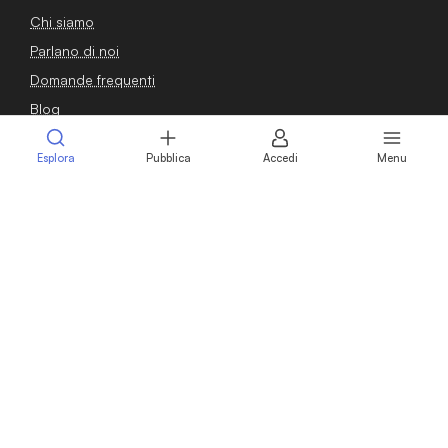
Chi siamo
Parlano di noi
Domande frequenti
Blog
Guide
Esplora
Pubblica
Accedi
Menu
Osservatorio
Contatti
Sei un venditore?
Pubblica annuncio
Calcola il valore della tua azienda
Intermediari
Professionisti
Vendere azienda
Vendere attività commerciale