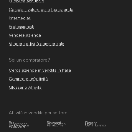
Pubblica annuncio
Calcola il valore della tua azienda
Intermediari
Professionisti
Vendere azienda
Vendere attività commerciale
Sei un compratore?
Cerca aziende in vendita in Italia
Comprare un'attività
Glossario Attività
Attività in vendita per settore
Bar
Ristoranti
Pizzerie
Tabaccherie
Bar Tabacchi
Hotel
E-commerce
Parrucchieri
Centri Estetici
Pasticcerie