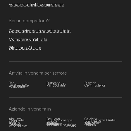
Vendere attività commerciale
Sei un compratore?
Cerca aziende in vendita in Italia
Comprare un'attività
Glossario Attività
Attività in vendita per settore
Bar
Ristoranti
Pizzerie
Tabaccherie
Bar Tabacchi
Hotel
E-commerce
Parrucchieri
Centri Estetici
Pasticcerie
Aziende in vendita in
Abruzzo
Basilicata
Calabria
Campania
Emilia-Romagna
Friuli-Venezia Giulia
Lazio
Liguria
Lombardia
Marche
Molise
Piemonte
Puglia
Sardegna
Sicilia
Toscana
Trentino-Alto Adige
Umbria
Valle d'Aosta
Veneto