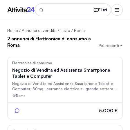
Filtri
Home
/
Annunci di vendita
/
Lazio
/ Roma
2 annunci di Elettronica di consumo a
Roma
Più recenti
40
Elettronica di consumo
Negozio di Vendita ed Assistenza Smartphone
Tablet e Computer
Negozio di Vendita ed Assistenza Smartphone Tablet e
Computer, 80mq , serranda elettrica su grande entrata di
9 metri in centro commerciale di grande passaggio,
Roma
aperto dal 2023, posizione strategica davanti entrata
Carrefour, 2 vetrine espositive, magazzino, laboratorio 16
metri lineari di esposizione accessori completo di
5.000 €
attrezzature, stigliature ed accessori. Ho anche altri 4
negozi, la maggior parte in centri commerciali, se
interessati si può parlare anche di quelli.