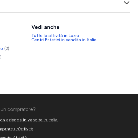
Vedi anche
Tutte le attività in Lazio
Centri Estetici in vendita in Italia
no
(2)
)
 un compratore?
ca aziende in vendita in Italia
prare un'attività
ssario Attività