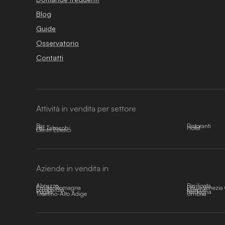
Blog
Guide
Osservatorio
Contatti
Attività in vendita per settore
Bar
Ristoranti
Bar Tabacchi
Hotel
Centri Estetici
Aziende in vendita in
Abruzzo
Basilicata
Emilia-Romagna
Friuli-Venezia 
Lombardia
Marche
Puglia
Sardegna
Trentino-Alto Adige
Umbria