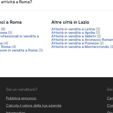
 attività a Roma?
nci a Roma
Altre città in Lazio
(8)
Attività in vendita a Latina
(3)
 Roma
(5)
Attività in vendita a Aprilia
(3)
professionali in vendita a
Attività in vendita a Velletri
(2)
Attività in vendita a Arcinazzo Roma
ma
(4)
Attività in vendita a Pomezia
(2)
 a Roma
(4)
Attività in vendita a Monterotondo
(2
wroom in vendita a Roma
(3)
Sei un venditore?
Sei
Pubblica annuncio
Cer
Calcola il valore della tua azienda
Com
Intermediari
Glo