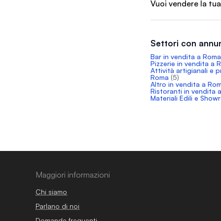
Vuoi vendere la tua
Settori con annu
Bar in vendita a Roma
Pizzerie in vendita a
Attività artigianali e 
Roma
(5)
Altro in vendita a Ro
Ristoranti in vendita
Materiali Edili e Sho
Maggiori informazioni
Chi siamo
Parlano di noi
Domande frequenti