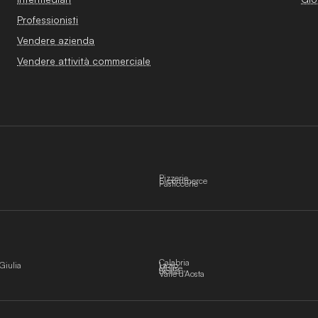
Professionisti
Vendere azienda
Vendere attività commerciale
Pizzerie
E-commerce
Pasticcerie
Calabria
Giulia
Lazio
Molise
Sicilia
Valle d'Aosta