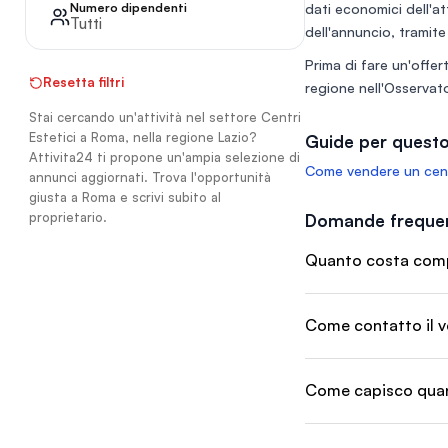
Numero dipendenti
dati economici dell'at
zona ad alto passag
Tutti
clientela selezionat
dell'annuncio, tramite
Subito: Arredi elega
Prima di fare un'offert
norma e attrezzatu
Resetta filtri
d’avanguardia inclus
regione nell'
Osservato
Avviato: Ampio data
Stai cercando un'attività nel settore Centri
fidelizzati e ottima
Estetici a Roma, nella regione Lazio?
Guide per questo
Attivita24 ti propone un'ampia selezione di
Come vendere un cent
annunci aggiornati. Trova l'opportunità
giusta a Roma e scrivi subito al
proprietario.
Domande frequen
Quanto costa compr
Come contatto il v
Come capisco quant