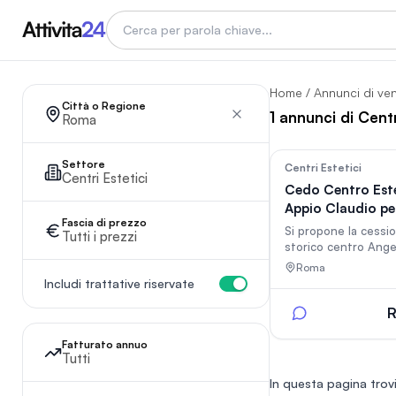
Home
/
Annunci di ve
Città o Regione
1 annunci di Centr
Roma
Settore
Centri Estetici
Centri Estetici
Cedo Centro Est
Appio Claudio pe
Fascia di prezzo
trasferimento.Av
Si propone la cessio
Tutti i prezzi
storico centro Ange
Beauty, situato nel 
Roma
quartiere Appio Cla
Includi trattative riservate
Attività solida e mo
conosciuta, speciali
R
Rimodellamento Cor
Pedicure SPA ed Est
Fatturato annuo
Tutti
Avanzata. Caratteri
principali: • Posizio
In questa pagina trovi
Strategica: Locale 