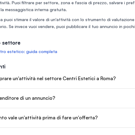
tività. Puoi filtrare per settore, zona e fascia di prezzo, salvare i pr
gio e
a. • Pronto
 la messaggistica interna gratuita.
nti, cabine a
a puoi stimare il valore di un'attività con lo
strumento di valutazione
re
e. • Business
rio
. Se invece vuoi vendere, puoi
pubblicare il tuo annuncio
in pochi 
base clienti
 settore
ro estetico: guida completa
ti
are un'attività nel settore Centri Estetici a Roma?
enditore di un annuncio?
o vale un'attività prima di fare un'offerta?