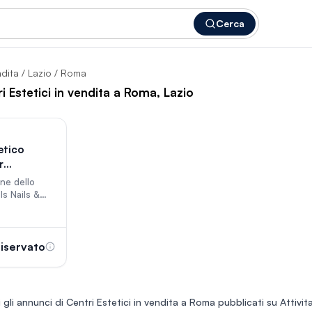
Cerca
ndita
/
Lazio
/ Roma
i Estetici in vendita a Roma, Lazio
35
etico
r
viatissimo
ne dello
ls Nails &
cuore del
udio (Roma).
lto
zzata in
iservato
po,
etica
stiche
ne
 gli annunci di
Centri Estetici in vendita a Roma
pubblicati su Attivita
moderno in