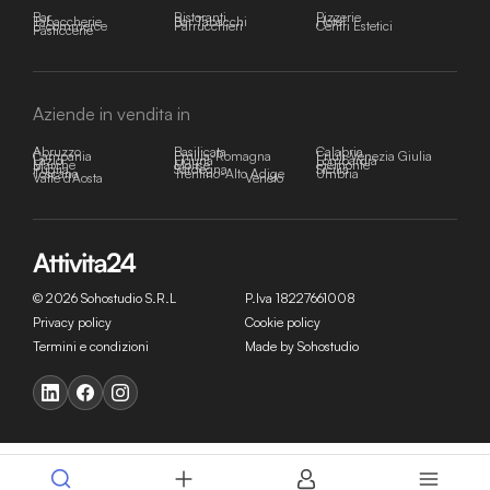
Bar
Ristoranti
Pizzerie
Tabaccherie
Bar Tabacchi
Hotel
E-commerce
Parrucchieri
Centri Estetici
Pasticcerie
Aziende in vendita in
Abruzzo
Basilicata
Calabria
Campania
Emilia-Romagna
Friuli-Venezia Giulia
Lazio
Liguria
Lombardia
Marche
Molise
Piemonte
Puglia
Sardegna
Sicilia
Toscana
Trentino-Alto Adige
Umbria
Valle d'Aosta
Veneto
© 2026 Sohostudio S.R.L
P.Iva 18227661008
Privacy policy
Cookie policy
Termini e condizioni
Made by Sohostudio