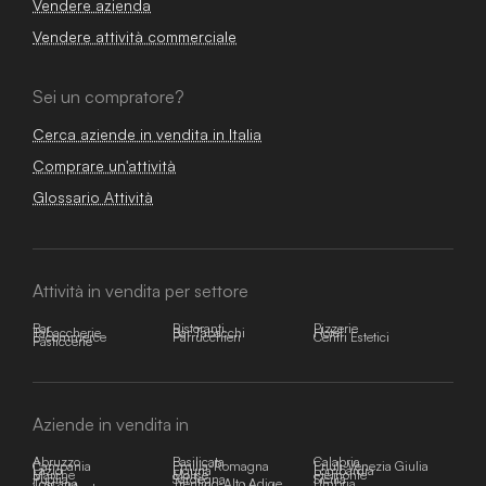
Vendere azienda
Vendere attività commerciale
Sei un compratore?
Cerca aziende in vendita in Italia
Comprare un'attività
Glossario Attività
Attività in vendita per settore
Bar
Ristoranti
Pizzerie
Tabaccherie
Bar Tabacchi
Hotel
E-commerce
Parrucchieri
Centri Estetici
Pasticcerie
Aziende in vendita in
Abruzzo
Basilicata
Calabria
Campania
Emilia-Romagna
Friuli-Venezia Giulia
Lazio
Liguria
Lombardia
Marche
Molise
Piemonte
Puglia
Sardegna
Sicilia
Toscana
Trentino-Alto Adige
Umbria