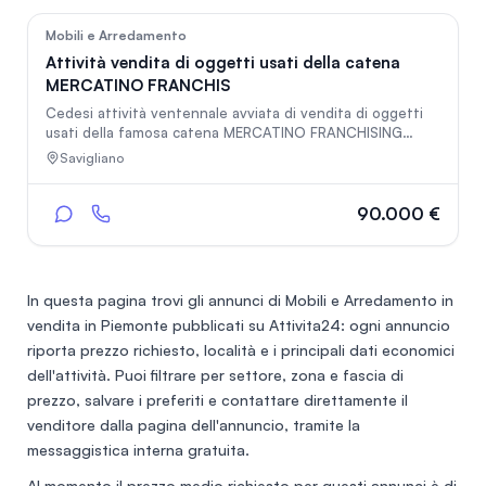
consolidato e presenza sul territorio
39
Mobili e Arredamento
Attività vendita di oggetti usati della catena
MERCATINO FRANCHIS
Cedesi attività ventennale avviata di vendita di oggetti
usati della famosa catena MERCATINO FRANCHISING
operiamo in conto vendita, da 26 anni con 18mila clienti,
Savigliano
per prossimo alla pensione Attività non di difficile
svolgimento affiancamento 30 giorni ottimo per
conduzione famigliare Contattare per info
90.000 €
In questa pagina trovi gli annunci di
Mobili e Arredamento in
vendita in Piemonte
pubblicati su Attivita24: ogni annuncio
riporta prezzo richiesto, località e i principali dati economici
dell'attività. Puoi filtrare per settore, zona e fascia di
prezzo, salvare i preferiti e contattare direttamente il
venditore dalla pagina dell'annuncio, tramite la
messaggistica interna gratuita.
Al momento il prezzo medio richiesto per questi annunci è di