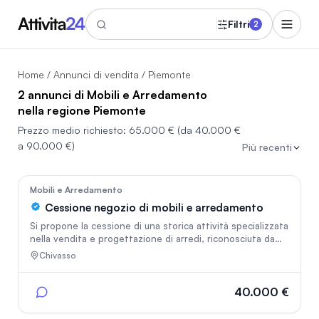
Filtri
2
Home
/
Annunci di vendita
/ Piemonte
2 annunci di Mobili e Arredamento
nella regione Piemonte
Prezzo medio richiesto:
65.000 €
(da 40.000 €
a 90.000 €)
Più recenti
22
Mobili e Arredamento
Cessione negozio di mobili e arredamento
Si propone la cessione di una storica attività specializzata
nella vendita e progettazione di arredi, riconosciuta da
oltre 40 anni come punto di riferimento nel settore
Chivasso
dell'arredamento nella zona di Chivasso. Punti di forza
dell'attività: - oltre 600 progetti di arredamento
realizzati con successo; - più di 40 anni di esperienza nel
40.000 €
settore; - collaborazione con i migliori marchi del Made in
Italy; - squadra di montaggio interna; - portafoglio clienti