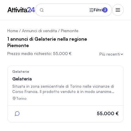
Filtri
2
Home
/
Annunci di vendita
/ Piemonte
1 annunci di Gelaterie nella regione
Piemonte
Prezzo medio richiesto:
55.000 €
Più recenti
53
Gelaterie
Gelateria
Situata in zona semicentrale di Torino nelle vicinanze di
Corso Francia. Il prodotto venduto è in modo unanime
riconosciuto come tra i migliori del mercato. Attiva dal
Torino
2021 ha consolidato sia il fatturato che supera i 160 mila
euro annui che i margini. Locale in affitto di circa 60 mq,
con un vantaggioso contratto di locazione, finemente
55.000 €
ristrutturato. Perfetto per conduzione famigliare con
elevate potenzialità di crescita sia del fatturato che dei
margini.