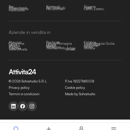
Bar
Ristoranti
Pizzerie
Tabaccherie
Bar Tabacchi
Hotel
E-commerce
Parrucchieri
Centri Estetici
Pasticcerie
Aziende in vendita in
Abruzzo
Basilicata
Calabria
Campania
Emilia-Romagna
Friuli-Venezia Giulia
Lazio
Liguria
Lombardia
Marche
Molise
Piemonte
Puglia
Sardegna
Sicilia
Toscana
Trentino-Alto Adige
Umbria
Valle d'Aosta
Veneto
© 2026 Sohostudio S.R.L
P.Iva 18227661008
Privacy policy
Cookie policy
Termini e condizioni
Made by Sohostudio