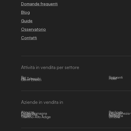
Domande frequenti
Blog
Guide
Osservatorio
Contatti
Attività in vendita per settore
Bar
Ristoranti
Bar Tabacchi
Hotel
Centri Estetici
Aziende in vendita in
Abruzzo
Basilicata
Emilia-Romagna
Friuli-Venezia 
Lombardia
Marche
Puglia
Sardegna
Trentino-Alto Adige
Umbria