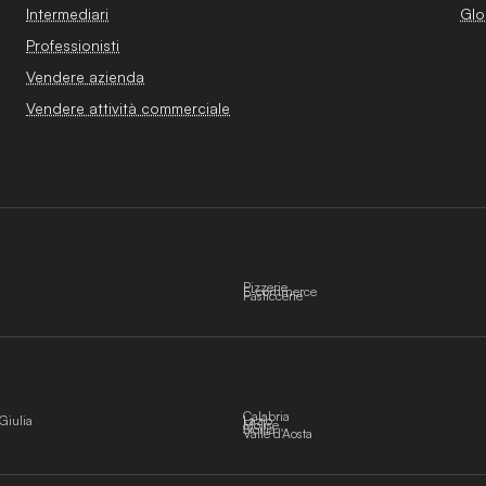
Intermediari
Glo
Professionisti
Vendere azienda
Vendere attività commerciale
Pizzerie
E-commerce
Pasticcerie
Calabria
Giulia
Lazio
Molise
Sicilia
Valle d'Aosta