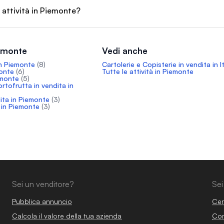
 attività in Piemonte?
iemonte
Vedi anche
in Piemonte
(8)
Cartolerie e Copisterie in vendita in It
monte
(6)
Tutte le attività in Piemonte
emonte
(5)
ortofrutta in vendita in
dita in Piemonte
(3)
a in Piemonte
(3)
Sei un venditore?
Sei
Pubblica annuncio
Cer
Calcola il valore della tua azienda
Com