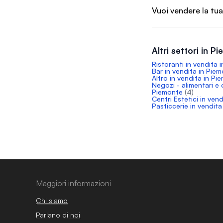
Vuoi vendere la tua
Altri settori in P
Ristoranti in vendita 
Bar in vendita in Pie
Altro in vendita in Pi
Negozi - alimentari e 
Piemonte
(4)
Centri Estetici in ven
Pasticcerie in vendit
Maggiori informazioni
Chi siamo
Parlano di noi