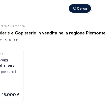
Cerca
ndita
/ Piemonte
olerie e Copisterie in vendita nella regione Piemonte
o:
15.000 €
67
rie
rvizi
tri servizi
per tutti i
15.000 €