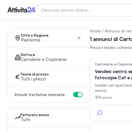
Home
/
Annunci di ve
Città o Regione
1 annunci di Cart
Piemonte
Prezzo medio richiest
Settore
Cartolerie e Copisterie
Cartolerie e Copiste
Vendesi centro se
Fascia di prezzo
fotocopie Caf e al
Tutti i prezzi
zona Roma
Leader nel quartiere 
servizi
Includi trattative riservate
Roascio
Fatturato annuo
Tutti