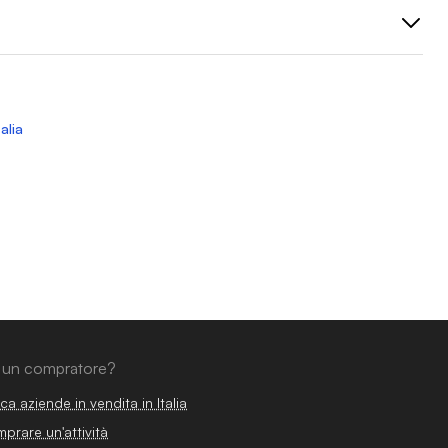
alia
 un compratore?
ca aziende in vendita in Italia
prare un'attività