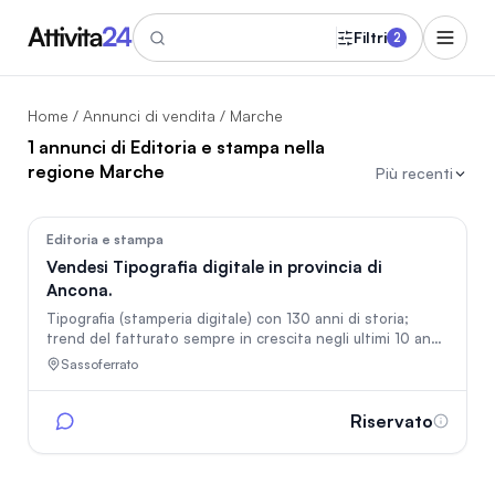
Filtri
2
Home
/
Annunci di vendita
/ Marche
1 annunci di Editoria e stampa nella
regione Marche
Più recenti
145
Editoria e stampa
Vendesi Tipografia digitale in provincia di
Ancona.
Tipografia (stamperia digitale) con 130 anni di storia;
trend del fatturato sempre in crescita negli ultimi 10 anni;
sito ecommerce al primo posto in prima pagina con più di
Sassoferrato
4.000 ordini/anno e spedizioni in tutta Italia
(www.manifestiindigitale.it); più di 5000 clienti fidelizzati;
nessun insoluto a fine anno; 5 dipendenti; ROI 20%
Riservato
certificato; importante imponibile. Lascio per raggiunta
età pensionabile. Importanti margine di crescita. Assicuro
assistenza post vendita.