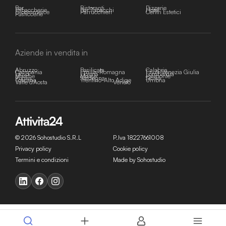
Bar
Ristoranti
Pizzerie
Tabaccherie
Bar Tabacchi
Hotel
E-commerce
Parrucchieri
Centri Estetici
Pasticcerie
Aziende in vendita in
Abruzzo
Basilicata
Calabria
Campania
Emilia-Romagna
Friuli-Venezia Giulia
Lazio
Liguria
Lombardia
Marche
Molise
Piemonte
Puglia
Sardegna
Sicilia
Toscana
Trentino-Alto Adige
Umbria
Valle d'Aosta
Veneto
© 2026 Sohostudio S.R.L
P.Iva 18227661008
Privacy policy
Cookie policy
Termini e condizioni
Made by Sohostudio