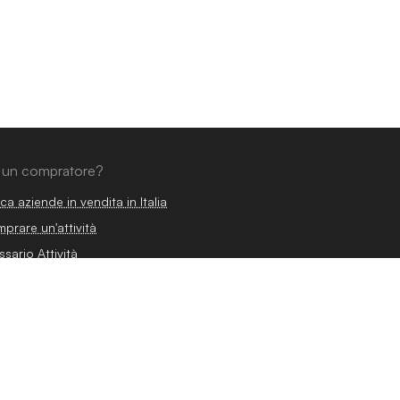
 un compratore?
ca aziende in vendita in Italia
prare un'attività
ssario Attività