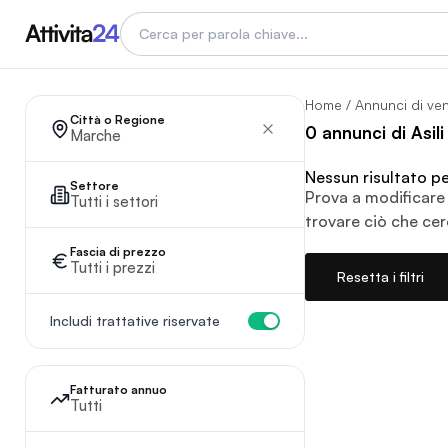
Home
/
Annunci di ve
Città o Regione
0 annunci di Asil
Marche
Nessun risultato per 
Settore
Prova a modificare 
Tutti i settori
trovare ciò che cer
Fascia di prezzo
Tutti i prezzi
Resetta i filtri
Includi trattative riservate
Fatturato annuo
Tutti