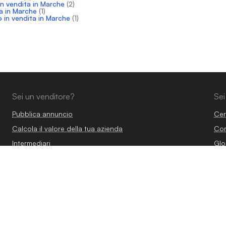
in vendita in Marche
(2)
a in Marche
(1)
 in vendita in Marche
(1)
Sei un venditore?
Sei
Pubblica annuncio
Cer
Calcola il valore della tua azienda
Com
Intermediari
Glo
Professionisti
Vendere azienda
Vendere attività commerciale