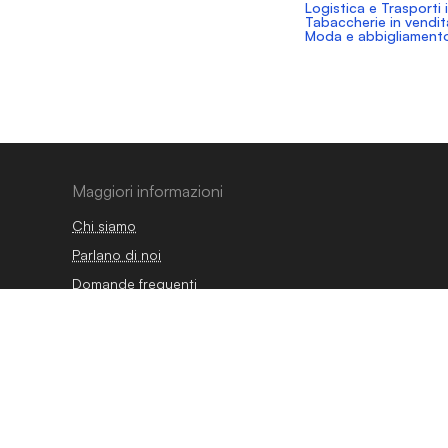
Logistica e Trasporti 
Tabaccherie in vendit
Moda e abbigliamento
Maggiori informazioni
Chi siamo
Parlano di noi
Domande frequenti
Blog
Guide
Osservatorio
Contatti