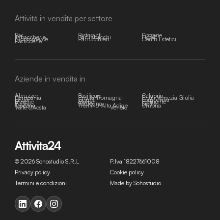
Attività in vendita per settore
Bar
Ristoranti
Pizzerie
Tabaccherie
Bar Tabacchi
Hotel
E-commerce
Parrucchieri
Centri Estetici
Pasticcerie
Aziende in vendita in
Abruzzo
Basilicata
Calabria
Campania
Emilia-Romagna
Friuli-Venezia Giulia
Lazio
Liguria
Lombardia
Marche
Molise
Piemonte
Puglia
Sardegna
Sicilia
Toscana
Trentino-Alto Adige
Umbria
Valle d'Aosta
Veneto
© 2026 Sohostudio S.R.L
P.Iva 18227661008
Privacy policy
Cookie policy
Termini e condizioni
Made by Sohostudio