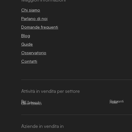
Chi siamo
Parlano di noi
Domande frequenti
Blog
Guide
Osservatorio
Contatti
Attività in vendita per settore
Bar
Ristoranti
Bar Tabacchi
Hotel
Centri Estetici
Aziende in vendita in