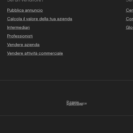
Pubblica annuncio
Cer
Calcola il valore della tua azienda
Com
Intermediari
Glo
Professionisti
Vendere azienda
Vendere attività commerciale
Pizzerie
E-commerce
Pasticcerie