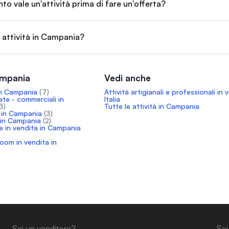
o vale un'attività prima di fare un'offerta?
 attività in Campania?
Campania
Vedi anche
 in Campania
(7)
Attività artigianali e professionali in 
ate - commerciali in
Italia
3)
Tutte le attività in Campania
a in Campania
(3)
 in Campania
(2)
ie in vendita in Campania
room in vendita in
Sei un venditore?
Sei