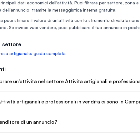
 principali dati economici dell'attività. Puoi filtrare per settore, zona 
operativa.
 doppia
 dell'annuncio, tramite la messaggistica interna gratuita.
il comparto
a puoi stimare il valore di un'attività con lo
strumento di valutazione
ke, waffle e
ento) e la
rio
. Se invece vuoi vendere, puoi
pubblicare il tuo annuncio
in pochi 
 settore
esa artigianale: guida completa
ti
re un'attività nel settore Attività artigianali e profession
ttività artigianali e professionali in vendita ci sono in Camp
enditore di un annuncio?