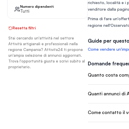
richiesto, località e i
massima efficienza 
Numero dipendenti
L'attività copre una
venditore dalla pagina
Tutti
anima di prodotto: 
Prima di fare un'offert
dolce (crêpes, panca
graffe fritte al mom
regione nell'
Osservato
Resetta filtri
panificazione salata.
Stai cercando un'attività nel settore
Guide per questo
Attività artigianali e professionali nella
Come vendere un'impr
regione Campania? Attivita24 ti propone
un'ampia selezione di annunci aggiornati.
Trova l'opportunità giusta e scrivi subito al
Domande frequen
proprietario.
Quanto costa compra
Quanti annunci di A
Come contatto il v