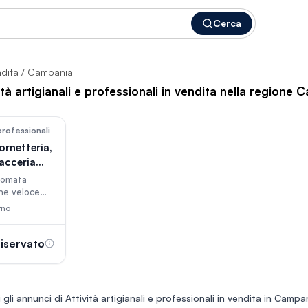
Cerca
ndita
/ Campania
ità artigianali e professionali in vendita nella regione
20
 professionali
ornetteria,
cacceria
inomata
one veloce
2 anni di
rno
 sul
 rappresenta
ento assoluto
iservato
ientela
un format
ce con
ione
 gli annunci di
Attività artigianali e professionali in vendita in Campa
alla