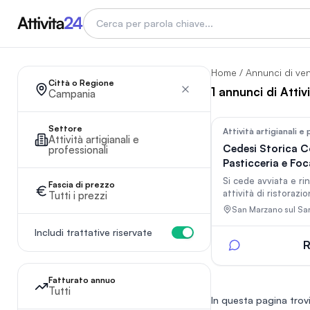
Home
/
Annunci di ve
Città o Regione
1 annunci di Attiv
Campania
Settore
Attività artigianali e
Attività artigianali e
Cedesi Storica C
professionali
Pasticceria e Fo
Nott
Si cede avviata e r
Fascia di prezzo
attività di ristorazi
Tutti i prezzi
dolce e salata con 1
San Marzano sul Sa
storicità consolidata
territorio. Il locale
Includi trattative riservate
un punto di riferim
R
per la movida e la cl
notturna, grazie a 
Fatturato annuo
collaudato che unis
Tutti
successo la produz
In questa pagina trovi
artigianale espressa 