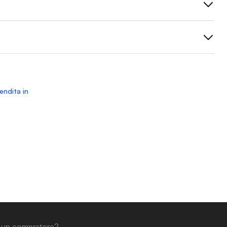
vendita in
 un compratore?