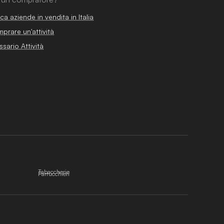
ca aziende in vendita in Italia
prare un'attività
ssario Attività
Tabaccherie
Parrucchieri