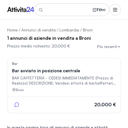
Filtri
Home
/
Annunci di vendita
/
Lombardia
/ Broni
1 annunci di aziende in vendita a Broni
Prezzo medio richiesto:
20.000 €
Più recenti
33
Bar
Bar avviato in posizione centrale
BAR CAFFETTERIA - CEDESI IMMEDIATAMENTE (Prezzo di
Realizzo) DESCRIZIONE: Vendesi attività di bar/caffetteria
in posizione strategica, ideale per gestione familiare o
Broni
coppia (1-2 persone). Il locale è in ottime condizioni,
pronto per lavorare dal giorno dopo il rogito senza
necessità di ulteriori investimenti. PUNTI DI FORZA
20.000 €
(Attrezzature di proprietà incluse): Il prezzo include la
licenza e tutti i beni strumentali, di cui si forniscono
fatture d'acquisto.
In questa pagina trovi gli annunci di
aziende e attività