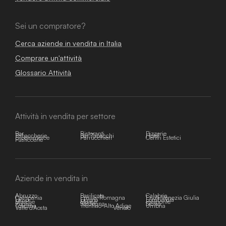
Sei un compratore?
Cerca aziende in vendita in Italia
Comprare un'attività
Glossario Attività
Attività in vendita per settore
Bar
Ristoranti
Pizzerie
Tabaccherie
Bar Tabacchi
Hotel
E-commerce
Parrucchieri
Centri Estetici
Pasticcerie
Aziende in vendita in
Abruzzo
Basilicata
Calabria
Campania
Emilia-Romagna
Friuli-Venezia Giulia
Lazio
Liguria
Lombardia
Marche
Molise
Piemonte
Puglia
Sardegna
Sicilia
Toscana
Trentino-Alto Adige
Umbria
Valle d'Aosta
Veneto