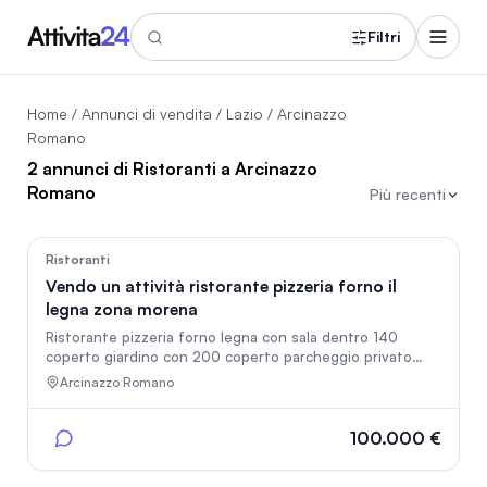
Filtri
Home
/
Annunci di vendita
/
Lazio
/ Arcinazzo
Romano
2 annunci di Ristoranti a Arcinazzo
Romano
Più recenti
68
Ristoranti
Vendo un attività ristorante pizzeria forno il
legna zona morena
Ristorante pizzeria forno legna con sala dentro 140
coperto giardino con 200 coperto parcheggio privato
vendo per motivi saluti
Arcinazzo Romano
100.000 €