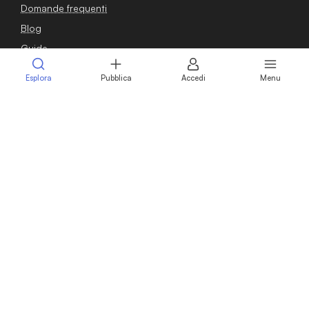
Domande frequenti
Blog
Guide
Osservatorio
Esplora
Pubblica
Accedi
Menu
Contatti
Sei un venditore?
Pubblica annuncio
Calcola il valore della tua azienda
Intermediari
Professionisti
Vendere azienda
Vendere attività commerciale
Sei un compratore?