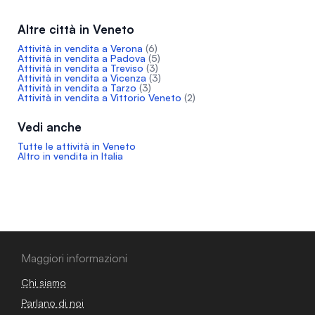
Altre città in Veneto
Attività in vendita a Verona
(6)
Attività in vendita a Padova
(5)
Attività in vendita a Treviso
(3)
Attività in vendita a Vicenza
(3)
Attività in vendita a Tarzo
(3)
Attività in vendita a Vittorio Veneto
(2)
Vedi anche
Tutte le attività in Veneto
Altro in vendita in Italia
Maggiori informazioni
Chi siamo
Parlano di noi