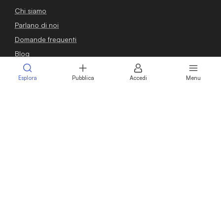
Chi siamo
Parlano di noi
Domande frequenti
Blog
Guide
Esplora
Pubblica
Accedi
Menu
Osservatorio
Contatti
Sei un venditore?
Pubblica annuncio
Calcola il valore della tua azienda
Intermediari
Professionisti
Vendere azienda
Vendere attività commerciale