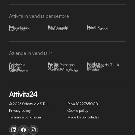
Attività in vendita per settore
Bar
Ristoranti
Pizzerie
Tabaccherie
Bar Tabacchi
Hotel
E-commerce
Parrucchieri
Centri Estetici
Pasticcerie
Aziende in vendita in
Abruzzo
Basilicata
Calabria
Campania
Emilia-Romagna
Friuli-Venezia Giulia
Lazio
Liguria
Lombardia
Marche
Molise
Piemonte
Puglia
Sardegna
Sicilia
Toscana
Trentino-Alto Adige
Umbria
Valle d'Aosta
Veneto
© 2026 Sohostudio S.R.L
P.Iva 18227661008
Privacy policy
Cookie policy
Termini e condizioni
Made by Sohostudio