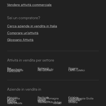
Vendere attività commerciale
Sei un compratore?
Cerca aziende in vendita in Italia
Comprare un'attività
Glossario Attività
Attività in vendita per settore
Bar
Ristoranti
Pizzerie
Tabaccherie
Bar Tabacchi
Hotel
E-commerce
Parrucchieri
Centri Estetici
Pasticcerie
Aziende in vendita in
Abruzzo
Basilicata
Calabria
Campania
Emilia-Romagna
Friuli-Venezia Giulia
Lazio
Liguria
Lombardia
Marche
Molise
Piemonte
Puglia
Sardegna
Sicilia
Toscana
Trentino-Alto Adige
Umbria
Valle d'Aosta
Veneto