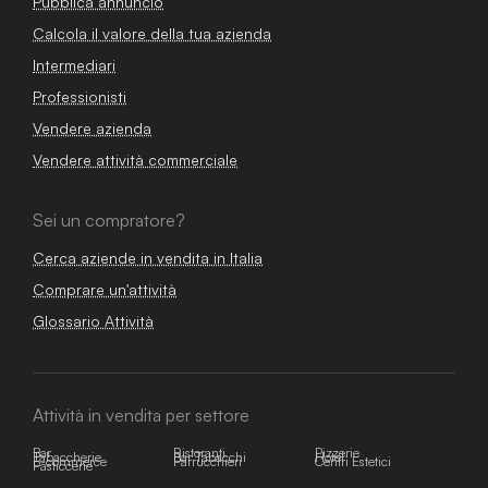
Pubblica annuncio
Calcola il valore della tua azienda
Intermediari
Professionisti
Vendere azienda
Vendere attività commerciale
Sei un compratore?
Cerca aziende in vendita in Italia
Comprare un'attività
Glossario Attività
Attività in vendita per settore
Bar
Ristoranti
Pizzerie
Tabaccherie
Bar Tabacchi
Hotel
E-commerce
Parrucchieri
Centri Estetici
Pasticcerie