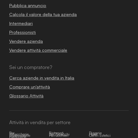
Pubblica annuncio
Calcola il valore della tua azienda
Intermediari
Professionisti
Vendere azienda
Vendere attività commerciale
Sei un compratore?
Cerca aziende in vendita in Italia
Comprare un'attività
Glossario Attività
Attività in vendita per settore
Bar
Ristoranti
Pizzerie
Tabaccherie
Bar Tabacchi
Hotel
E-commerce
Parrucchieri
Centri Estetici
Pasticcerie