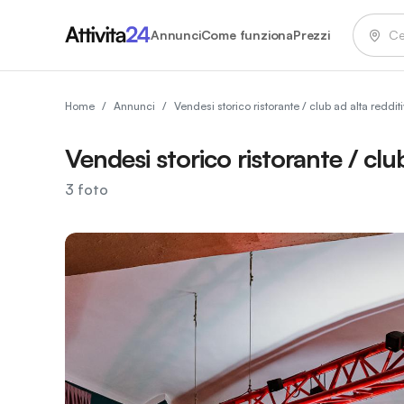
Annunci
Come funziona
Prezzi
Home
/
Annunci
/
Vendesi storico ristorante / club ad alta redditi
Vendesi storico ristorante / club
3
foto