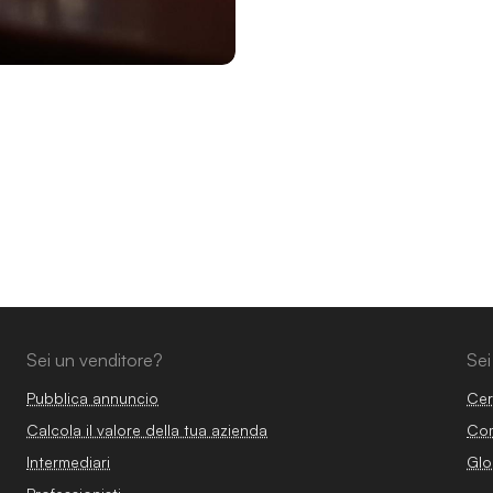
Sei un venditore?
Sei
Pubblica annuncio
Cer
Calcola il valore della tua azienda
Com
Intermediari
Glo