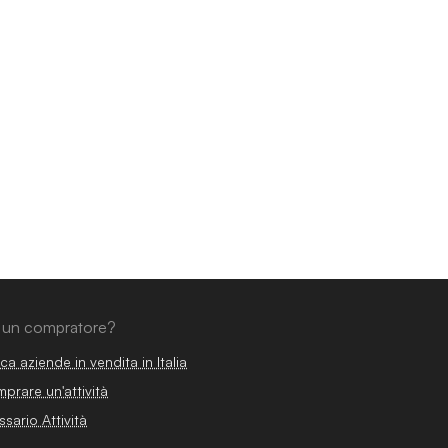
 un compratore?
ca aziende in vendita in Italia
prare un'attività
ssario Attività