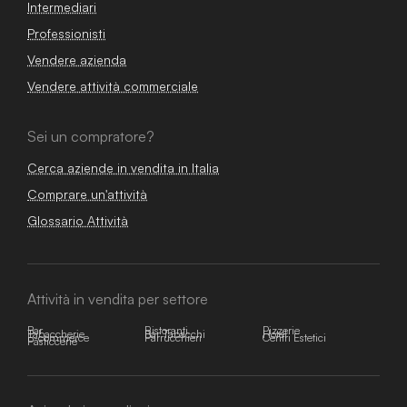
Intermediari
Professionisti
Vendere azienda
Vendere attività commerciale
Sei un compratore?
Cerca aziende in vendita in Italia
Comprare un'attività
Glossario Attività
Attività in vendita per settore
Bar
Ristoranti
Pizzerie
Tabaccherie
Bar Tabacchi
Hotel
E-commerce
Parrucchieri
Centri Estetici
Pasticcerie