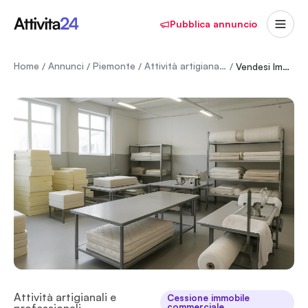
Pubblica annuncio
Home
Annunci
Piemonte
Attività artigianali e professionali
/
/
/
/
Vendesi Immobile Artigianale/Commerciale
Attività artigianali e
Cessione immobile
commerciale