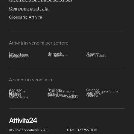
Comprare un'attività
Glossario Attività
Attività in vendita per settore
Bar
Ristoranti
Pizzerie
Tabaccherie
Bar Tabacchi
Hotel
E-commerce
Parrucchieri
Centri Estetici
Pasticcerie
Aziende in vendita in
Abruzzo
Basilicata
Calabria
Campania
Emilia-Romagna
Friuli-Venezia Giulia
Lazio
Liguria
Lombardia
Marche
Molise
Piemonte
Puglia
Sardegna
Sicilia
Toscana
Trentino-Alto Adige
Umbria
Valle d'Aosta
Veneto
© 2026 Sohostudio S.R.L
P.Iva 18227661008