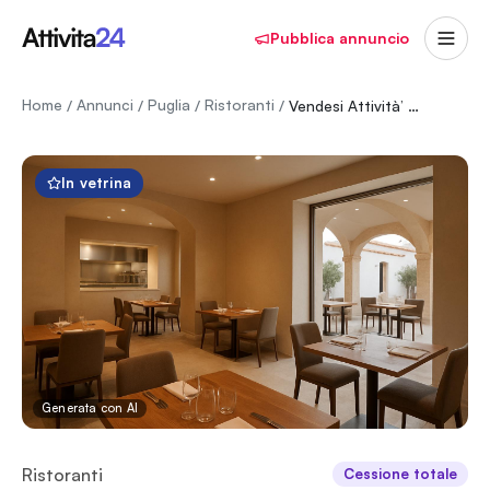
Pubblica annuncio
Home
Annunci
Puglia
Ristoranti
/
/
/
/
Vendesi Attività’ unica per tipicità’ location e numero di posti
In vetrina
Generata con AI
Ristoranti
Cessione totale