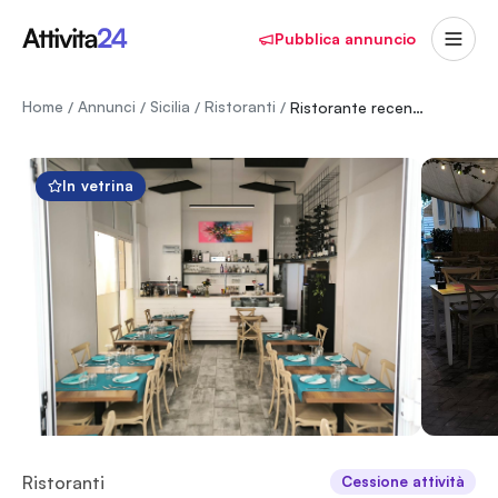
Pubblica annuncio
Home
Annunci
Sicilia
Ristoranti
/
/
/
/
Ristorante recentemente ristrutturato con veranda e vicoletto.
In vetrina
Ristoranti
Cessione attività