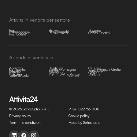
Attività in vendita per settore
Bar
Ristoranti
Pizzerie
Tabaccherie
Bar Tabacchi
Hotel
E-commerce
Parrucchieri
Centri Estetici
Pasticcerie
Aziende in vendita in
Abruzzo
Basilicata
Calabria
Campania
Emilia-Romagna
Friuli-Venezia Giulia
Lazio
Liguria
Lombardia
Marche
Molise
Piemonte
Puglia
Sardegna
Sicilia
Toscana
Trentino-Alto Adige
Umbria
Valle d'Aosta
Veneto
© 2026 Sohostudio S.R.L
P.Iva 18227661008
Privacy policy
Cookie policy
Termini e condizioni
Made by Sohostudio