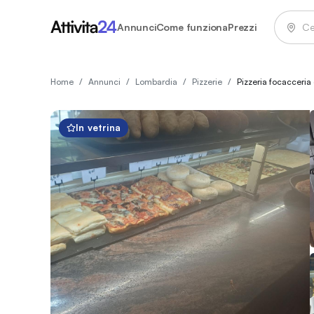
Annunci
Come funziona
Prezzi
Home
/
Annunci
/
Lombardia
/
Pizzerie
/
Pizzeria focacceria
In vetrina