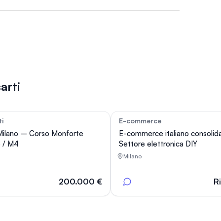
arti
ti
E-commerce
97
Milano – Corso Monforte
E-commerce italiano consolid
e / M4
Settore elettronica DIY
Milano
200.000 €
R