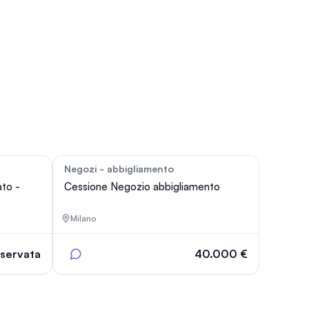
Negozi - abbigliamento
124
89
ato -
Cessione Negozio abbigliamento
Milano
iservata
40.000 €