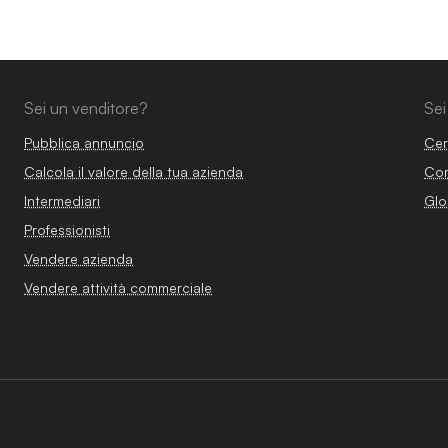
Sei un venditore?
Sei
Pubblica annuncio
Cer
Calcola il valore della tua azienda
Com
Intermediari
Glo
Professionisti
Vendere azienda
Vendere attività commerciale