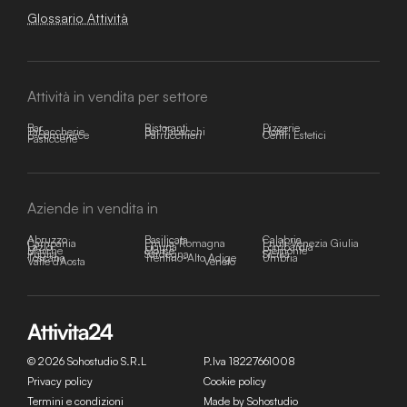
Glossario Attività
Attività in vendita per settore
Bar
Ristoranti
Pizzerie
Tabaccherie
Bar Tabacchi
Hotel
E-commerce
Parrucchieri
Centri Estetici
Pasticcerie
Aziende in vendita in
Abruzzo
Basilicata
Calabria
Campania
Emilia-Romagna
Friuli-Venezia Giulia
Lazio
Liguria
Lombardia
Marche
Molise
Piemonte
Puglia
Sardegna
Sicilia
Toscana
Trentino-Alto Adige
Umbria
Valle d'Aosta
Veneto
© 2026 Sohostudio S.R.L
P.Iva 18227661008
Privacy policy
Cookie policy
Termini e condizioni
Made by Sohostudio