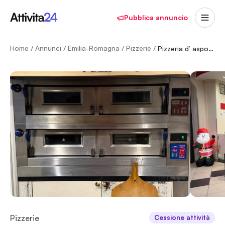
Pubblica annuncio
Home
Annunci
Emilia-Romagna
Pizzerie
/
/
/
/
Pizzeria d’ asporto anche con tavoli
Pizzerie
Cessione attività