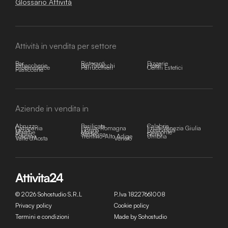
Glossario Attività
Attività in vendita per settore
Bar
Ristoranti
Pizzerie
Tabaccherie
Bar Tabacchi
Hotel
E-commerce
Parrucchieri
Centri Estetici
Pasticcerie
Aziende in vendita in
Abruzzo
Basilicata
Calabria
Campania
Emilia-Romagna
Friuli-Venezia Giulia
Lazio
Liguria
Lombardia
Marche
Molise
Piemonte
Puglia
Sardegna
Sicilia
Toscana
Trentino-Alto Adige
Umbria
Valle d'Aosta
Veneto
© 2026 Sohostudio S.R.L
P.Iva 18227661008
Privacy policy
Cookie policy
Termini e condizioni
Made by Sohostudio