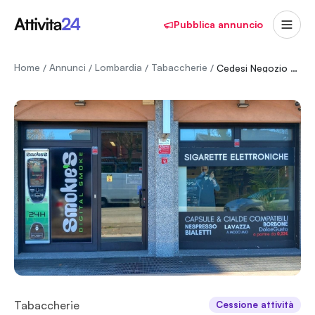
Pubblica annuncio
Home
Annunci
Lombardia
Tabaccherie
/
/
/
/
Cedesi Negozio Svapo Avviato con Clientela Fidelizzata – Bareggio
Tabaccherie
Cessione attività