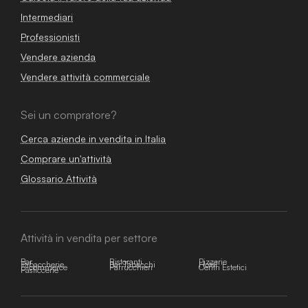
Intermediari
Professionisti
Vendere azienda
Vendere attività commerciale
Sei un compratore?
Cerca aziende in vendita in Italia
Comprare un'attività
Glossario Attività
Attività in vendita per settore
Bar
Ristoranti
Pizzerie
Tabaccherie
Bar Tabacchi
Hotel
E-commerce
Parrucchieri
Centri Estetici
Pasticcerie