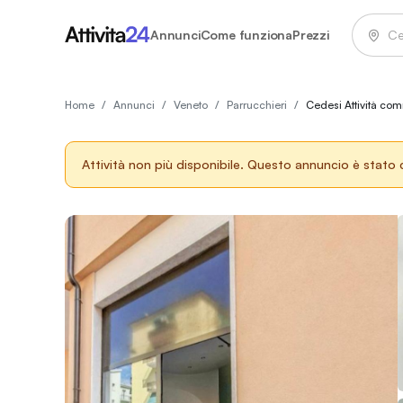
Annunci
Come funziona
Prezzi
Home
/
Annunci
/
Veneto
/
Parrucchieri
/
Cedesi Attività co
Attività non più disponibile.
Questo annuncio è stato chi