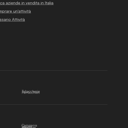
ca aziende in vendita in Italia
prare un'attività
ssario Attività
Tabaccherie
Parrucchieri
Campania
Liguria
Piemonte