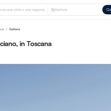
Settore
ana
/
Galleria
lciano, in Toscana