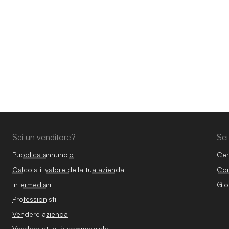
Sei un venditore?
Sei
Pubblica annuncio
Cer
Calcola il valore della tua azienda
Com
Intermediari
Glo
Professionisti
Vendere azienda
Vendere attività commerciale