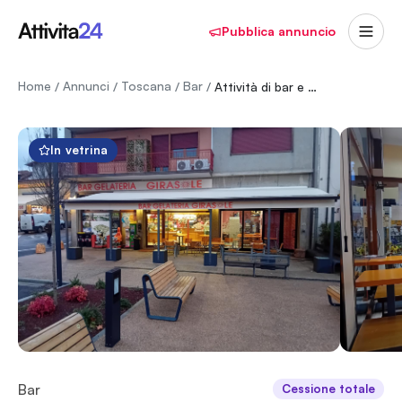
Pubblica annuncio
Home
Annunci
Toscana
Bar
/
/
/
/
Attività di bar e Gelateria artigianale produzione propria
In vetrina
Bar
Cessione totale