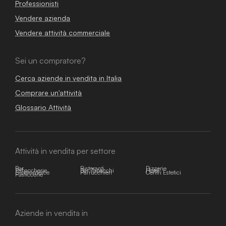
Professionisti
Vendere azienda
Vendere attività commerciale
Sei un compratore?
Cerca aziende in vendita in Italia
Comprare un'attività
Glossario Attività
Attività in vendita per settore
Bar
Ristoranti
Pizzerie
Tabaccherie
Bar Tabacchi
Hotel
E-commerce
Parrucchieri
Centri Estetici
Pasticcerie
Aziende in vendita in