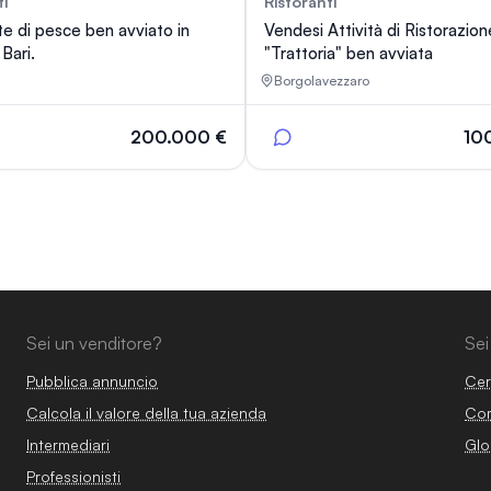
ti
Ristoranti
15
te di pesce ben avviato in
Vendesi Attività di Ristorazion
Bari.
"Trattoria" ben avviata
Borgolavezzaro
200.000 €
10
Sei un venditore?
Sei
Pubblica annuncio
Cer
Calcola il valore della tua azienda
Com
Intermediari
Glo
Professionisti