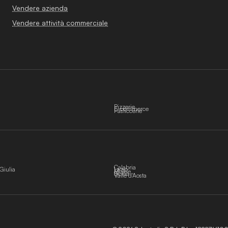
Vendere azienda
Vendere attività commerciale
Pizzerie
E-commerce
Pasticcerie
Calabria
Giulia
Lazio
Molise
Sicilia
Valle d'Aosta