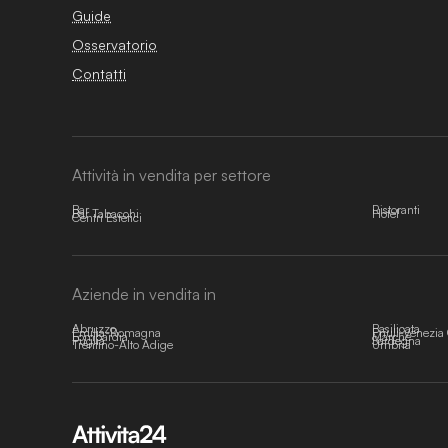
Guide
Osservatorio
Contatti
Attività in vendita per settore
Bar
Ristoranti
Bar Tabacchi
Hotel
Centri Estetici
Aziende in vendita in
Abruzzo
Basilicata
Emilia-Romagna
Friuli-Venezia 
Lombardia
Marche
Puglia
Sardegna
Trentino-Alto Adige
Umbria