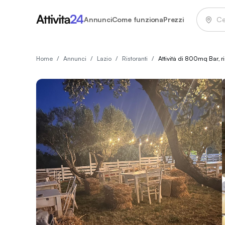
Annunci
Come funziona
Prezzi
Home
/
Annunci
/
Lazio
/
Ristoranti
/
Attività di 800mq Bar, ri