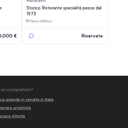
Ristoranti
87
33
e
Storico Ristorante specialità pesce dal
1973
Fiesso d'Artico
0.000 €
Riservata
 un compratore?
ca aziende in vendita in Italia
prare un'attività
ssario Attività