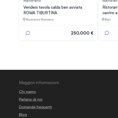
Ristoranti
Ristoran
113
Vendesi tavola calda ben avviata
Ristoran
ROMA TIBURTINA
centro a 
Arcinazzo Romano
Bari
250.000 €
Maggiori informazioni
Chi siamo
Parlano di noi
Domande frequenti
Blog