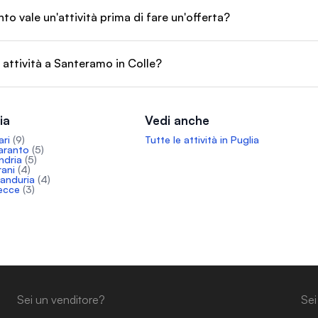
o vale un'attività prima di fare un'offerta?
 attività a Santeramo in Colle?
ia
Vedi anche
ari
(9)
Tutte le attività in Puglia
Taranto
(5)
ndria
(5)
rani
(4)
Manduria
(4)
Lecce
(3)
Sei un venditore?
Sei