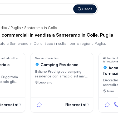
Cerca
ndita
/
Puglia
/ Santeramo in Colle
à commerciali in vendita a Santeramo in Colle, Puglia
vato a
Santeramo in Colle
. Ecco i risultati per la regione
Puglia
.
In vetrina
In vetri
53
2402
e ortofrutta
Servizi turistici
Attività 
istruzion
ria e
Camping Residence
Acca
Italiano Prestigioso camping-
formazi
residence con affaccio sul mare
Friggitoria
alla Re
L’Accade
sulla Litoranea Salentina, dotato
Locale già
Leporano
accredita
di case mobili ristorante-
cessita di
640 del 
piizzeria, bar sulla spiaggia,
Trani
o esterno
l’erogazi
minimarket con licenza rivendita
ettere
formativi
tabacchi. Progetto di
stivo. Il
obbligo d
iservato
Riservato
installazione di piscina su area
 è di 800€
formazio
sottobosco appena approvato.
ntattare in
l’Accadem
Trattativa riservata. English For