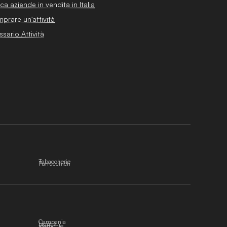
ca aziende in vendita in Italia
prare un'attività
ssario Attività
Tabaccherie
Parrucchieri
Campania
Liguria
Piemonte