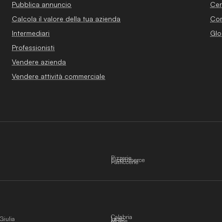
Pubblica annuncio
Cer
Calcola il valore della tua azienda
Com
Intermediari
Glo
Professionisti
Vendere azienda
Vendere attività commerciale
Pizzerie
E-commerce
Pasticcerie
Calabria
Giulia
Lazio
Molise