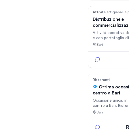
mantenere 1 o 2 di
ormai autonomi in t
per investimento )
Attività artigianali e
Distribuzione e
commercializzazi
e gelati Bari
Attività operativa da
e con portafoglio cl
fidelizzato. Serviamo
Bari
enoteche, pizzerie, 
stabilimenti balneari
Ideale per: Imprendi
settore alimentare.
distribuzione bever
Investitori alla ricer
un'attività stabile. A
Ristoranti
Portafoglio clienti Contratti di
Ottima occasi
fornitura Furgone refrigerato
centro a Bari
Ufficio Cella frigo
Occasione unica, in
centro a Bari. Risto
Bar super avviato e
Bari
referenziato, con r
eccellenti. L'attivit
circa 50 posti a sed
R