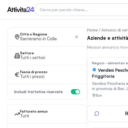
Home
/
Annunci di ve
Città o Regione
Aziende e attivit
Santeramo in Colle
Nessun annuncio tro
In vetrina
Settore
Tutti i settori
Negozi - alimentari 
Vendesi Pesche
Fascia di prezzo
Friggitoria
Tutti i prezzi
Vendesi Pescheria e 
in provincia di Bari. 
Includi trattative riservate
pronto e che non ne
Bari
lavori. Ampio spazi
privato per poter m
tavolini nel periodo e
Fatturato annuo
R
canone di locazione
Tutti
mensili. Per info co
privato.