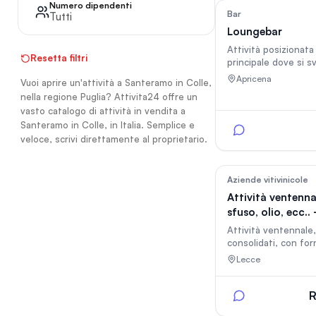
Numero dipendenti
Bar
Tutti
Loungebar
Attività posizionata
Resetta filtri
principale dove si s
gli eventi con incass
Apricena
Vuoi aprire un'attività a Santeramo in Colle,
soddisfacenti
nella regione Puglia? Attivita24 offre un
vasto catalogo di attività in vendita a
Santeramo in Colle, in Italia. Semplice e
veloce, scrivi direttamente al proprietario.
Aziende vitivinicole
Attività ventenna
sfuso, olio, ecc.. 
ecommerce onlin
Attività ventennale,
consolidati, con forn
esclusivi + ecomme
Lecce
furgone. Solo gente seriamente
interessata, NO CU
SOGNATORI L'attività viaggia
R
anche da sola, possib