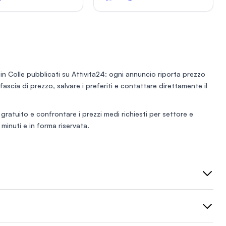
bbigliamento giacenti.
ottima esposizione. Il locale
cial attivi . Le foto
dispone di due cortili interni,
a sole. Buon affare.
perfetti come spazio di servizio
e due servizi igienici per il
comfort dei clienti e del
personale. ? Attività
consolidata e di successo “Il
Custode della Tradizione” è una
in Colle
pubblicati su Attivita24: ogni annuncio riporta prezzo
trattoria, braceria e pizzeria con
e fascia di prezzo, salvare i preferiti e contattare direttamente il
forno a legna, attività già
avviata da diversi
 gratuito
e confrontare i prezzi medi richiesti per settore e
minuti e in forma riservata.