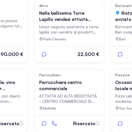
contesto 
Sale: Prestigious Camping-
sviluppa 
1
3
Altro
Ristorant
Residence on the Salento
circa 35
Coast Exclusive beachfront
Nella bellissima Torre
Rist
didattich
camping-residence located
Lapillo vendesi attività
avviato 
 su piazza
aula mult
along the stunning Salento
commerciale
volgono tutti
direzion
Unico negozio esistente a torre
Ristoran
coastline. The property
i
proprietà
lapillo con vendita di prodotti
Bari comp
features modern mobile homes,
tipici salentini,dalle ceramiche ai
e varie a
a restaura
Porto Cesareo
Bari
souvenir a prodotti alimentari
interno e
,quali taralli frise olio etc…
Completo
attrezzat
90.000 €
22.500 €
avviato 
19
11
Parrucchieri
Pizzerie
le, vino
Parrucchiere centro
Occasio
+
commerciale
locale 
e
pronto 
 con clienti
ATTIVITÀ AD ALTA REDDITIVITÀ
Pizza Lab
itori
- CENTRO COMMERCIALE DI
moderna 
rce +
MOLFETTA Cedesi storica e
clientela
Molfetta
San Se
consolidata attività di
reputazio
RIOSI O
parrucchiere situata all'interno
pizza art
del Centro Commerciale di
consegna
iservato
Riservato
ilità di
Molfetta, in posizione
un’organi