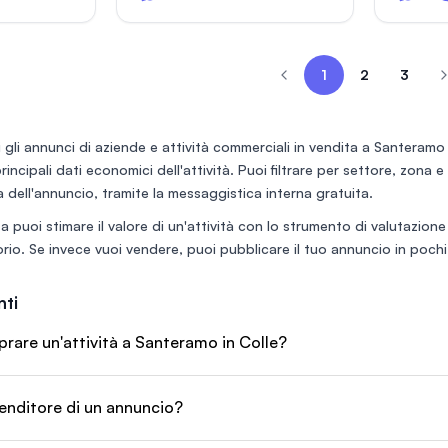
ed è completo
costante grazie alla posizione
capi di a
ure possibili
privilegiata: zona centrale,
Profili so
 che di tutti
grande visibilità, passaggio
parlano d
e è stato
continuo e processioni che
1
2
3
transitano direttamente davanti
dispone di 2
al locale, aumentando
 e di 2 per il
ulteriormente l’esposizione.Il
oca su una
locale è stato completamente
 gli annunci di
aziende e attività commerciali in vendita a Santeramo 
va di circa
ristrutturato 1 anno e mezzo fa
 principali dati economici dell'attività. Puoi filtrare per settore, zona 
ra e -1.
con possibilitá di ampliamento
per saletta interna.
 dell'annuncio, tramite la messaggistica interna gratuita.
a puoi stimare il valore di un'attività con lo
strumento di valutazione
rio
. Se invece vuoi vendere, puoi
pubblicare il tuo annuncio
in pochi 
ti
are un'attività a Santeramo in Colle?
enditore di un annuncio?