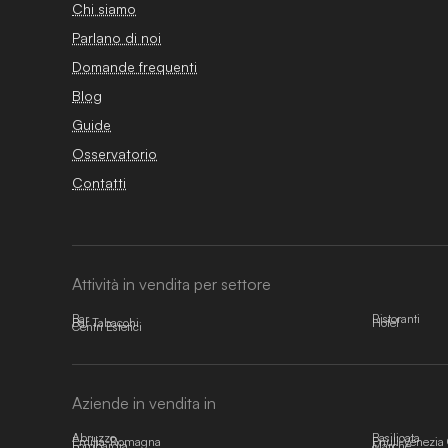
Chi siamo
Parlano di noi
Domande frequenti
Blog
Guide
Osservatorio
Contatti
Attività in vendita per settore
Bar
Ristoranti
Bar Tabacchi
Hotel
Centri Estetici
Aziende in vendita in
Abruzzo
Basilicata
Emilia-Romagna
Friuli-Venezia 
Lombardia
Marche