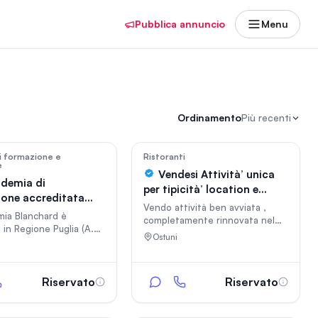
Pubblica annuncio
Menu
Ordinamento
Più recenti
na
In vetrina
256
8184
di formazione e
Ristoranti
e
Vendesi Attività’ unica
demia di
per tipicità’ location e
one accreditata
numero di posti
Vendo attività ben avviata ,
gione Puglia
mia Blanchard è
completamente rinnovata nel
 in Regione Puglia (A.D.
2025 . Due sale interne , una
Ostuni
23.04.2024), per
sala esterna , attrezzature ,
one di percorsi
cucina e arradamento
 rivolti a soggetti in
completamente nuovi . No
i istruzione e
Riservato
Riservato
perditempo .
ne professionale.
ia è situata in un