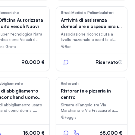
per essere rilevata.
domiciliazione postale, centro
a comprende
UPS. Fatturato 2025 ~
nto, attrezzature
130.000€
29
41
Meccaniche
Studi Medici e Poliambulatori
nali e il marchio, così
fficina Autorizzata
Attività di assistenza
re a lavorare fin da
dita veicoli Nuovi
domiciliare e ospedaliera in
deale per chi vuole
vendita a Bari, Puglia
in un’attività già
 Super tecnologica Nata
Associazione riconosciuta a
a, con possibilità
rificazione Veicoli è
livello nazionale e iscritta al
di ulteriore crescita.
 anche officina
RUNTS con delibera nazionale,
ana Grotte
Bari
a riservata. Maggiori
ata DR e Evo
attiva dal 2013. Con sede
disp
operativa a Bari (Puglia), offre
servizi di assistenza domiciliare
90.000 €
Riservato
e ospedaliera, oltre ad altri
servizi sanitari annessi. Attività
attiva e profittevole nel settore
socio-sanitario.
37
17
bbigliamento
Ristoranti
à di abbigliamento
Ristorante e pizzeria in
secondhand uomo
centro
di abbigliamento usato
Situata all’angolo tra Via
and uomo donna ,
Marchianò e Via Fraccacreta,
to su 2 piani , per un
questa attività gode di una
Foggia
 330 mq , causa
posizione di grande passaggio e
e devo venderlo. Nel
visibilità, con tre ampie vetrine
o e incluso tutto anche
fronte strada che garantiscono
15.000 €
65.000 €